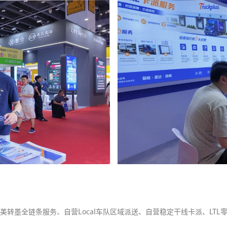
、美转墨全链条服务、自营Local车队区域派送、自营稳定干线卡派、LTL